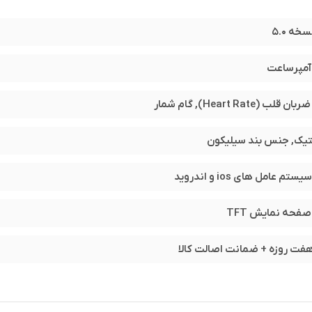
خه ۵.۰
ب (Heart Rate), گام شمار
تیک, جنس بند سیلیکون
تم عامل های ios و اندروید
هایلو LS02 ساعت مناسبی برای شماست!
ت روزه + ضمانت اصالت کالا
خلی به شما کمک می کند تا همه داده ها را ضبط و تجزیه و تحلیل کنید. به
ضربان قلب هوشمند، این ساعت هوشمند