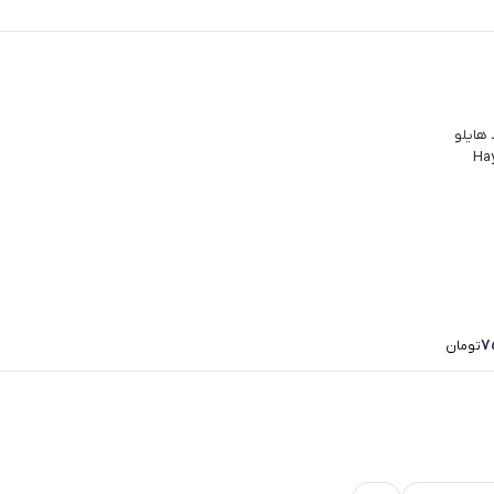
هایلو
۷
تومان