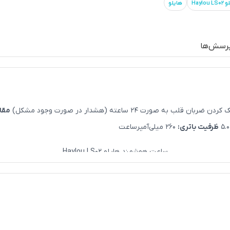
Hay
هایلو
رسش‌ها
دن ضربان قلب به صورت 24 ساعته (هشدار در صورت وجود مشکل)
مقا
ظرفیت باتری:
260 میلی‌آمپرساعت
ساعت هوشمند هایلو Haylou LS02