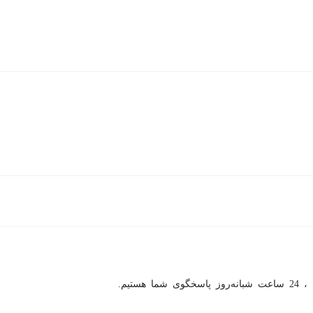
ان قلب هوشمند به طور مداوم بر ضربان قلب نظارت می کند
ومت در برابر خوردگی و ظرفیت جذب قوی است
د سیلیکونی انعطاف پذیر و صاف
 است.
ما هستیم.