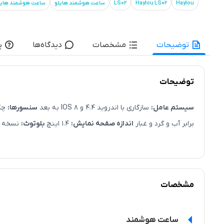
Haylou
Haylou LS02
LS02
ساعت هوشمند هایلو
ساعت هوشمند هایلو lou LS02
توضیحات
مشخصات
دیدگاه‌ها
پ
توضیحات
سیستم عامل:
سازگاری با اندروید 4.4 و IOS 8 به بعد
سنسورها:
چک کر
برابر آب و گرد و غبار
اندازه صفحه نمایش:
1.4 اینچ
بلوتوث:
نسخه 5.0
مشخصات
ساعت هوشمند