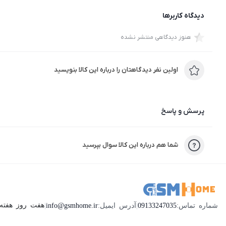
دیدگاه کاربرها
Haylou LS02 با عمر باتری طولانی مدت مشخص می شود: تا 20 روز با نظارت 24 ساعته ضربان قلب کار می کند، اما تا 30 روز در حالت استاندارد بای.
هنوز دیدگاهی منتشر نشده
ویژگی های ساعت هوشمند هایلو Haylou LS02
اولین نفر دیدگاهتان را درباره این کالا بنویسید
ساعت هوشمند بلوتوث چند منظوره Xiaomi Haylou LS02 دارای دوازده حالت ورزشی داخلی است
به لطف سنسور اپتیکال ضربان قلب در پشت همراه با الگوریتم ضرب
Xiaomi Haylou LS02 تا 20 روز کار می کند. پایش ضربان قلب 24 ساعته، اما تا 30 روز در حالت استاندارد
پرسش و پاسخ
این ساعت هوشمند دارای مقاومت در برابر حرارت بالا و پایین، مقا
طراحی مربع شکل بدنه فلزی ساعت مدرن، نازک و سبک و مجهز به بن
شما هم درباره این کالا سوال بپرسید
ساعت هوشمند شیائومی Haylou LS02 ضد گرد و غبار و مقاوم در برابر آب با گواهی IP68 است
یادآوری های متعدد برای کمک به شما در هنگام مشغله اضافه شده
ساعت هوشمند Haylou LS02 از طریق بلوتوث 5.0 متصل می شود
هفت روز هفته ، 24 ساعت شبانه‌روز پاسخگوی ش
شماره تماس:
09133247035
|
آدرس ایمیل:
info@gsmhome.ir
|