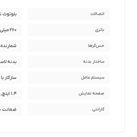
اتصالات
بلوتوث نس
باتری
260 میلی‌آمپرساعت
حس‌گرها
شمارنده ضربان قل
ساختار بدنه
بدنه لاس
سیستم عامل
سازگار با سیس
صفحه نمایش
1.4 اینچ, صفحه نمایش TFT
اگر به دنبال یک ساعت هوشمند بلوتوث چند منظوره و همراهی تمام روز هستید، شیائومی 
گارانتی
ضمانت هف
مدیر هوشمند مراقبت های بهداشتی شخصی با دوازده حالت ورزشی دا
خواب شما را کمیت کند.