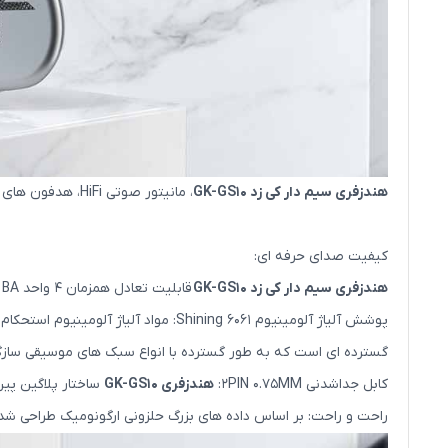
هندزفری سیم دار کی زد GK-GS10
، مانیتور صوتی HiFi، هدفون های ورزشی IEM با جداسازی صدای باس عمیق استریو با کابل های جداشدنی
کیفیت صدای حرفه ای:
هندزفری سیم دار کی زد GK-GS10
قابلیت تعادل همزمان 4 واحد BA و یک واحد DD و قدرت انفجار فرکانس پایین دینامیک و قدرت چسبندگی آرمیچر متعادل را دارد.
پوشش آلیاژ آلومینیوم Shining 6061: 
گسترده ای است که به طور گسترده با انواع سبک های موسیقی ساز
کابل جداشدنی 2PIN 0.75MM:
هندزفری GK-GS10
ساختار پلاگین پین با روکش طلا 0.75 میلی متری خود توسعه یافت
راحت و راحت: بر اساس داده های بزرگ حلزونی ارگونومیک طراحی شد