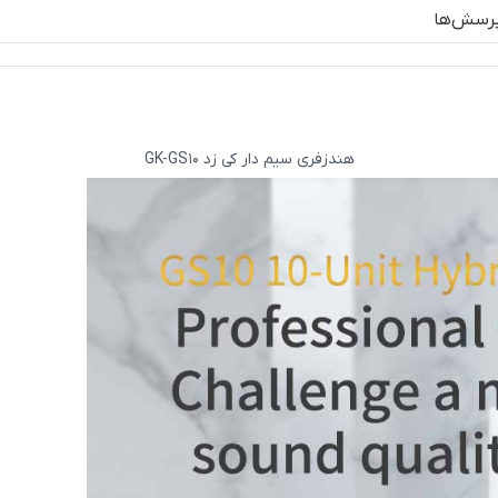
رسش‌ها
هندزفری سیم دار کی زد GK-GS10