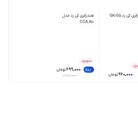
ی کی زد GK-G5
هندزفری کی زد مدل
CCA A10
ناموجود
جود
۶۹۹,۰۰۰
تومان
48٪
۹۶۰,۰۰۰
تومان
۱,۳۵۰,۰۰۰