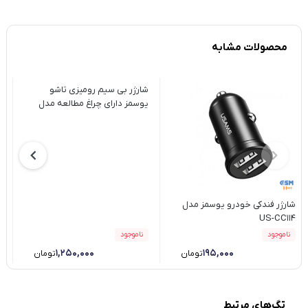
محصولات مشابه
شارژر بی سیم رومیزی تاشو
ش
یوسمز دارای چراغ مطالعه مدل
مد
US-CD181 15W
شارژر فندکی خودرو یوسمز مدل
US-CC114
ناموجود
ناموجود
۱,۲۵۰,۰۰۰
۱۹۵,۰۰۰
تومان
تومان
تگ‌های مرتبط