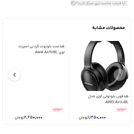
آیا قیمت مناسب تری سراغ دارید؟
محصولات مشابه
هدست بلوتوث گردنی اسپرت
ه
اوی Awei A897BL
5
هدفون بلوتوثی اوی مدل
AWEI A780BL
ناموجود
ناموجود
۲,۶۵۰,۰۰۰
۱,۳۵۰,۰۰۰
تومان
تومان