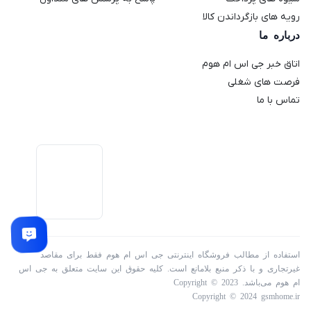
علامت "L" و "R" نیز جهت قرار دادن صحیح گوشی ها در گوش
رویه های بازگرداندن کالا
روی کیس حک شده است. هندزفری بلوتوث اَوی T13 Pro می
درباره ما
تواند تا 300 ساعت استندبای داشته باشد. مدت مکالمه قابل
اتاق خبر جی اس ام هوم
انتظار در این هندزفری بلوتوث 9 ساعت است و زمان پخش
فرصت های شغلی
موزیک 8 ساعت را داریم. شما برای شارژ این هندزفری بلوتوث
تماس با ما
به 1.5 ساعت زمان نیاز دارید. البته طبق تعریف سرعت شارژ در
این گوشی ها بالا است. ظرفیت کیس و ظرفیت گوشی ها به
ترتیب 300 و 50 میلی آمپر ساعت است.
استفاده از مطالب فروشگاه اینترنتی جی اس ام هوم فقط برای مقاصد
غیرتجاری و با ذکر منبع بلامانع است. کلیه حقوق این سایت متعلق به جی اس
ام هوم می‌باشد. Copyright © 2023
Copyright © 2024 gsmhome.ir