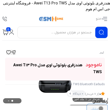
هندزفری بلوتوثی اوی مدل Awei T13 Pro TWS - فروشگاه اینترنتی
جی اس ام هوم
منو
0
اوی
ناموجود
هندزفری بلوتوثی اوی مدل Awei T13 Pro
TWS
Awei T13 Pro TWS Bluetooth Earbuds
0 دیدگاه
0
(از 7 خریدار)
رنگ:
۰ بازدید در ۲۴ ساعت اخیر
مشکی
مشکی
۰ خریدار در ۱ ماه اخیر