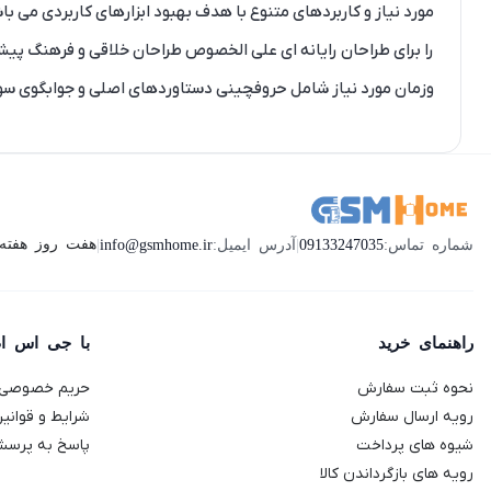
مورد نیاز و کاربردهای متنوع با هدف بهبود ابزارهای کاربردی می 
را برای طراحان رایانه ای علی الخصوص طراحان خلاقی و فرهنگ پیشر
وزمان مورد نیاز شامل حروفچینی دستاوردهای اصلی و جوابگوی سوال
هفت روز هفته ، 24 ساعت شبانه‌روز پاسخگوی ش
شماره تماس:
09133247035
|
آدرس ایمیل:
info@gsmhome.ir
|
راهنمای خرید
با جی اس ا
نحوه ثبت سفارش
حریم خصوصی
رویه ارسال سفارش
شرایط و قوانی
شیوه های پرداخت
پاسخ به پرسش
رویه های بازگرداندن کالا