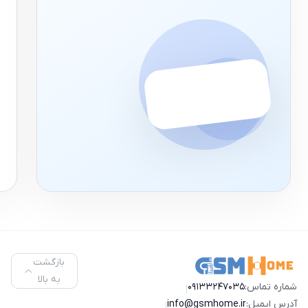
بازگشت
به بالا
شماره تماس:
09133247035
|
آدرس ایمیل:
info@gsmhome.ir
|