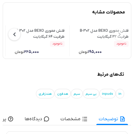
محصولات مشابه
فلش مموری BEXO مدل B-302
فلش مموری BEXO مدل B-302
ظرفیت 32 گیگابایت
ظرفیت 64 گیگابایت
ظ
ناموجود
ناموجود
۲۲۵,۰۰۰
۱۹۵,۰۰۰
تومان
تومان
تگ‌های مرتبط
in
inpuds
بی سیم
سیم
هدفون
هندزفری
توضیحات
مشخصات
دیدگاه‌ها
پرس