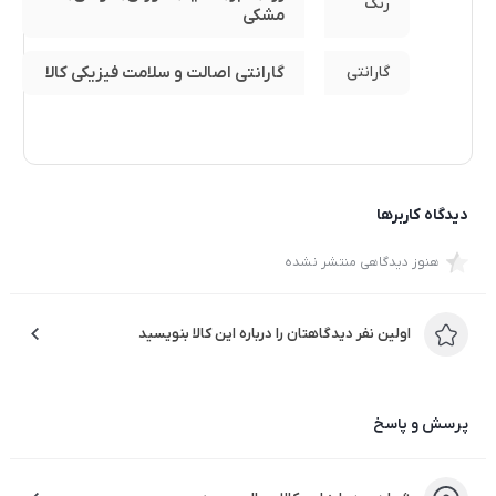
رنگ
مشکی
گارانتی
گارانتی اصالت و سلامت فیزیکی کالا
دیدگاه کاربرها
هنوز دیدگاهی منتشر نشده
اولین نفر دیدگاهتان را درباره این کالا بنویسید
هندزفری بی سیم مدل inPods 12 یا “اینپادز ۱۲” یا “هندزفری
پرسش و پاسخ
بی سیم رنگی”
هندزفری Inpods 12
یکی از هندزفری های ساخته شده بر اساس