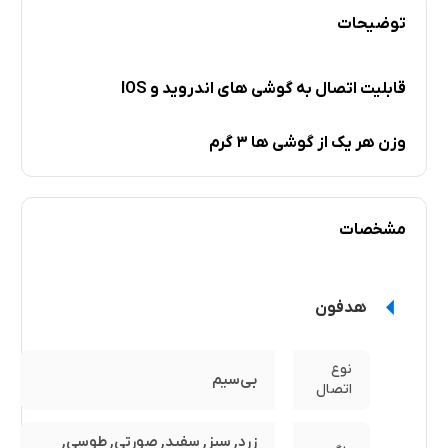
توضیحات
قابلیت اتصال به گوشی های اندروید و IOS
وزن هر یک از گوشی ها ۳ گرم
دارای کنترلر لمسی رو گوشی ها
مشخصات
عمر باتری هدفون در حالت مکالمه : 3 ساعت
اقلام همراه هدفون : کابل شارژ دفترچه راهنما کیس
هدفون
پاور بانکی
هندزفری بی سیم مدل inPods 12
نوع
بی‌سیم
اتصال
زرد, سبز, سفید, صورتی, طوسی,