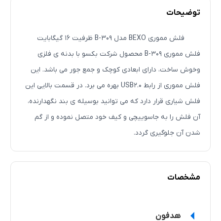
توضیحات
فلش مموری BEXO مدل B-309 ظرفیت 16 گیگابایت
فلش مموری B-309 محصول شرکت بکسو با بدنه ی فلزی
وخوش ساخت، دارای ابعادی کوچک و جمع جور می باشد. این
فلش مموری از رابط USB2.0 بهره می برد. در قسمت بالایی این
فلش شیاری قرار دارد که می توانید بوسیله ی بند نگهدارنده،
آن فلش را به جاسوییچی و کیف خود متصل نموده و از گم
شدن آن جلوگیری گردد.
مشخصات
هدفون