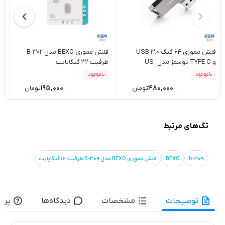
فلش مموری 64 گیگ USB 3.0
فلش مموری BEXO مدل B-302
ف
و TYPE C یوسمز مدل US-
ظرفیت 32 گیگابایت
EL
ZB200
ناموجود
ناموجود
۱۹۵,۰۰۰
۴۸۰,۰۰۰
تومان
تومان
تگ‌های مرتبط
b-309
BEXO
فلش مموری BEXO مدل B-309 ظرفیت 16 گیگابایت
توضیحات
مشخصات
دیدگاه‌ها
پرس