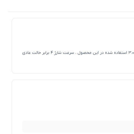
شارژر فندکی با سه پورت خروجی، یک پورت مجهز به تکنولوژی شارژ سریع و ایمن QC 3.0 و دو پورت 2.1A هست. در تکنولوژی Quickcharge ورژن 3.0 استفاده شده در این محصول ، سرعت شارژ ۴ برابر حالت عادی
پورت اول این دستگاه متناسب با دستگاه متصل شده به آن به طور هوشمند در ولتاژ 5 ولت جریان خروجی 3.1 آمپر، در ولتاژ 9 ولت جریان 2 آمپر و در ولتاژ 12 ولت جریان 1.6 آمپر را تولید می‌کند؛ همچنین پورت دوم
 توسط پورت USB شارژ می‌شوند را شارژ کرد. برای استفاده از این محصول کافی است آن را به درگاه فندک داخل ماشین متصل