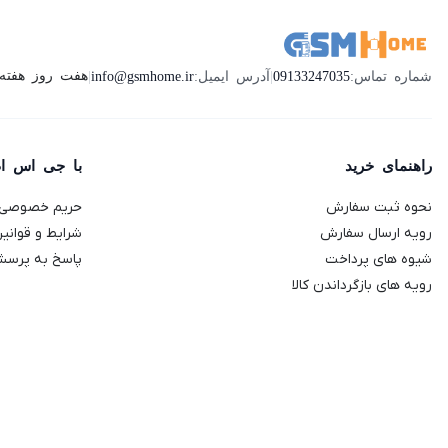
هفت روز هفته ، 24 ساعت شبانه‌روز پاسخگوی ش
شماره تماس:
09133247035
|
آدرس ایمیل:
info@gsmhome.ir
|
راهنمای خرید
با جی اس ا
نحوه ثبت سفارش
حریم خصوصی
رویه ارسال سفارش
شرایط و قوانی
شیوه های پرداخت
پاسخ به پرسش
رویه های بازگرداندن کالا