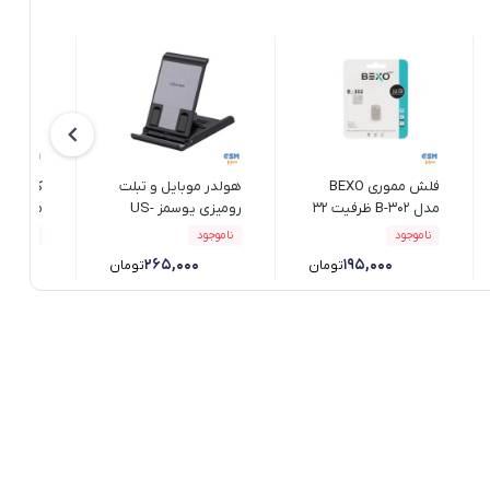
فلش مموری BEXO
هولدر موبایل و تبلت
کیف ضد
مدل B-302 ظرفیت 32
رومیزی یوسمز US-
مدل US-YD012
گیگابایت
ZJ073
ناموجود
ناموجود
ناموجود
۲۶۵,۰۰۰
۱۹۵,۰۰۰
تومان
تومان