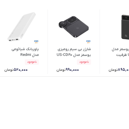
یوسمز مدل
شارژر بی سیم رومیزی
پاوربانک شیائومی
US-CD199 ظرفیت
یوسمز مدل US-CD190
مدل Redmi
15W
PB100LZM ظرفیت
ناموجود
ناموجود
10000 میلی آمپر ساعت
۵۲۰,۰۰۰
۹۹۰,۰۰۰
۸۹۵,۰
تومان
تومان
تومان
به همراه کابل تبدیل
microUSB