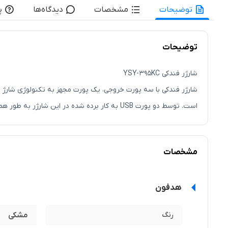
توضیحات
مشخصات
دیدگاه‌ها
پ
توضیحات
شارژر فندکی YSY-395KC
است. توسط دو پورت USB به کار برده شده در این شارژر به طور همزمان می‌توان 3 دستگاه مختلف را شارژ نمود.
شارژر فندکی سه پورت YSY-395KC
مشخصات
و سوم این دستگاه نیز ولتاژ 5 ولت و جریان خروجی 2.1 آمپر را تولید می‌کند.
هدفون
کنید که به محض برقراری اتصال نشانگر LED روی بدنه روشن می‌شود.
رنگ
مشکی