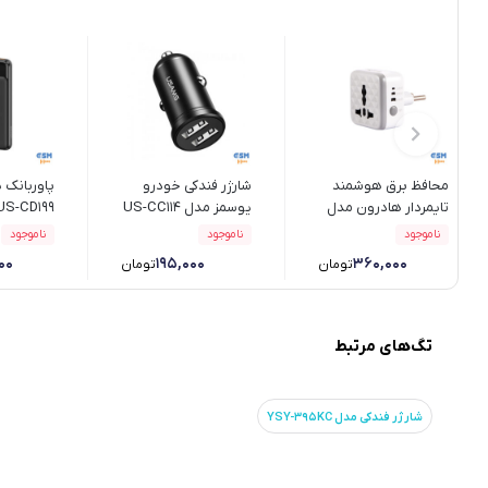
محافظ برق هوشمند
شارژر فندکی خودرو
پاوربانک 
تایمردار هادرون مدل
یوسمز مدل US-CC114
P102
20000 میلی آمپر ساعت
ناموجود
ناموجود
ناموجود
۰۰
۱۹۵,۰۰۰
۳۶۰,۰۰۰
تومان
تومان
تگ‌های مرتبط
شارژر فندکی مدل YSY-395KC