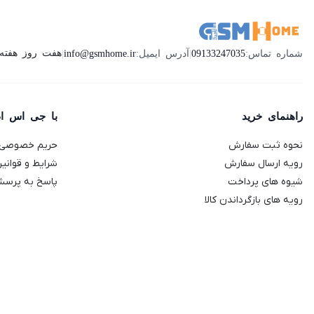
هفت روز هفته ، 24 ساعت شبانه‌روز پاسخگوی ش
شماره تماس:
09133247035
|
آدرس ایمیل:
info@gsmhome.ir
|
راهنمای خرید
با جی اس ا
نحوه ثبت سفارش
حریم خصوصی
رویه ارسال سفارش
شرایط و قوانی
شیوه های پرداخت
پاسخ به پرسش
رویه های بازگرداندن کالا