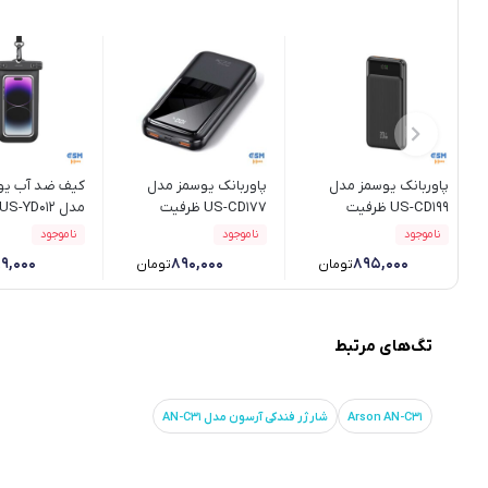
پاوربانک یوسمز مدل
پاوربانک یوسمز مدل
کیف ضد آب یو
US-CD199 ظرفیت
US-CD177 ظرفیت
مدل US-YD012
20000 میلی آمپر ساعت
20000 میلی آمپر ساعت
ناموجود
ناموجود
ناموجود
۸۹,۰۰۰
۸۹۰,۰۰۰
۸۹۵,۰۰۰
تومان
تومان
تگ‌های مرتبط
Arson AN-C31
شارژر فندکی آرسون مدل AN-C31