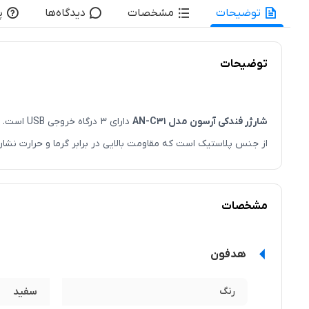
توضیحات
مشخصات
دیدگاه‌ها
پ
توضیحات
شارژر فندکی آرسون مدل AN-C31
از جنس پلاستیک است که مقاومت بالایی در برابر گرما و حرارت نشان
مورد نظر خود را از طریق یک کابل USB به شارژر متصل کنید تا باتری آن شارژ شود.
مشخصات
با داشتن این شارژر فندکی در خودروی خود دستگاه‌هایی مانند گوشی 
میکرو موجود میباشد.
هدفون
رنگ
سفید