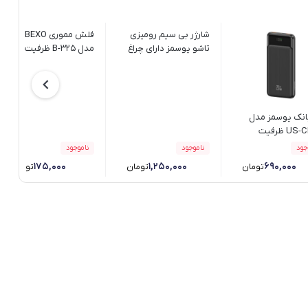
شارژر بی سیم رومیزی
فلش مموری BEXO
تاشو یوسمز دارای چراغ
مدل B-325 ظرفیت 32
مطالعه مدل US-
گیگابایت
CD181 15W
بانک یوسمز مدل
US-CD197 ظرفیت
عت
جود
ناموجود
ناموجود
۱۷۵,۰۰۰
۱,۲۵۰,۰۰۰
۶۹۰,۰۰۰
تومان
تومان
تومان