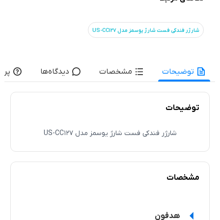
شارژر فندکی فست شارژ یوسمز مدل US-CC127
توضیحات
مشخصات
دیدگاه‌ها
پرس
توضیحات
شارژر فندکی فست شارژ یوسمز مدل US-CC127
مشخصات
هدفون