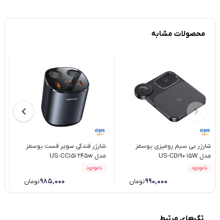
محصولات مشابه
شارژر بی سیم رومیزی یوسمز
شارژر فندکی سوپر فست یوسمز
ش
مدل US-CD190 15W
مدل US-CC151 245w
4
ناموجود
ناموجود
۹۸۵,۰۰۰
۹۹۰,۰۰۰
تومان
تومان
تگ‌های مرتبط