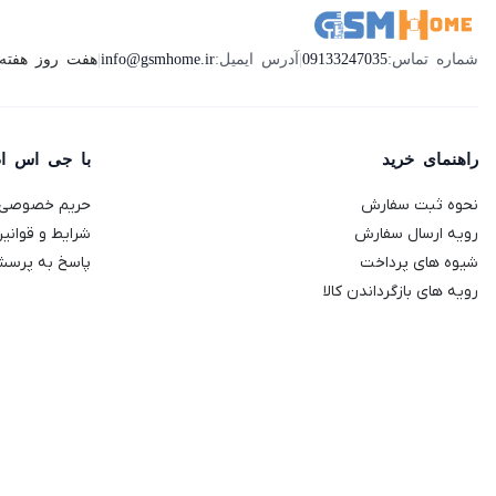
هفت روز هفته ، 24 ساعت شبانه‌روز پاسخگوی ش
شماره تماس:
09133247035
|
آدرس ایمیل:
info@gsmhome.ir
|
راهنمای خرید
با جی اس ا
نحوه ثبت سفارش
حریم خصوصی
رویه ارسال سفارش
شرایط و قوانی
شیوه های پرداخت
پاسخ به پرسش
رویه های بازگرداندن کالا