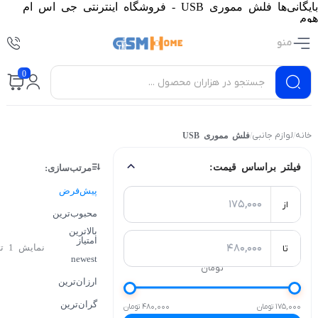
بایگانی‌ها فلش مموری USB - فروشگاه اینترنتی جی اس ام
هوم
منو
0
خانه
لوازم جانبی
/
/
فلش مموری USB
فیلتر براساس قیمت:
مرتب‌سازی:
پیش‌فرض
از
محبوب‌ترین
بالاترین
امتیاز
نمایش 1 تا 9 از 9 کالا
تا
newest
تومان
ارزان‌ترین
گران‌ترین
175,000 تومان
480,000 تومان