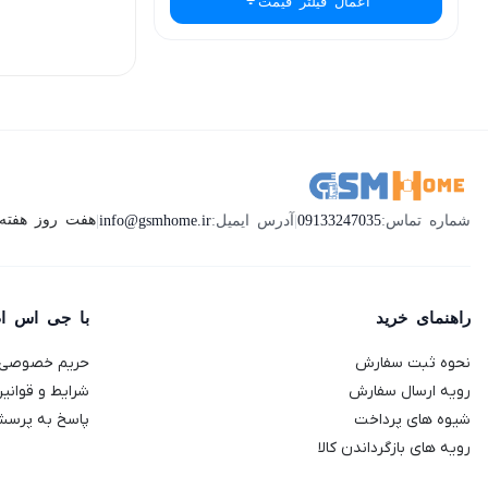
اعمال فیلتر قیمت
هفت روز هفته ، 24 ساعت شبانه‌روز پاسخگوی ش
شماره تماس:
09133247035
|
آدرس ایمیل:
info@gsmhome.ir
|
راهنمای خرید
با جی اس ا
نحوه ثبت سفارش
حریم خصوصی
رویه ارسال سفارش
شرایط و قوانی
شیوه های پرداخت
پاسخ به پرسش
رویه های بازگرداندن کالا